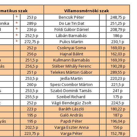
matikus szak
Villamosmérnöki szak
*
253 p
Bencsik Péter
248,75 p
onika
*
289 p
Do Lai Tin Dat
251,25 p
d
*
236 p
Földi Gábor Dániel
208,79 p
*
252,5 p
Lábán Barnabás
186 p
*
272,75 p
Pulics Martin
230,1 p
252 p
Csoknyai Soma
169,03 p
256 p
Hajnal Bálint
162,03 p
n
251,5 p
Kullmann Barnabás
169,39 p
rás
256,5 p
Stéber Mihály Ferenc
190,28 p
251 p
Telekes Márton Gábor
289,55 p
253,5 p
Jedla Martin
220,23 p
260 p
Spesi Csombor Márton
221,5 p
os
253,5 p
Szabó Dominik Tamás
241 p
n
255,5 p
Szeibel Richard
175 p
t
252 p
Vágó Bendegúz Zsolt
224,5 p
223 p
Baráth László
180,22 p
195 p
Galó András
187 p
tyás
195 p
Papdi Péter
196,04 p
202,5 p
Varga Eszter Anna
156 p
223,75 p
Varga Péter
152,78 p