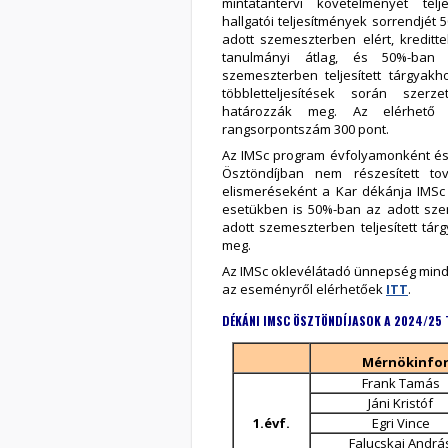
mintatantervi követelményét telje
hallgatói teljesítmények sorrendjét
adott szemeszterben elért, kreditte
tanulmányi átlag, és 50%-ban
szemeszterben teljesített tárgyakh
többletteljesítések során szerz
határozzák meg. Az elérhető 
rangsorpontszám 300 pont.
Az IMSc program évfolyamonként és 
Ösztöndíjban nem részesített to
elismeréseként a Kar dékánja IMSc 
esetükben is 50%-ban az adott szem
adott szemeszterben teljesített tár
meg.
Az IMSc oklevélátadó ünnepség mindi
az eseményről elérhetőek
ITT
.
DÉKÁ
NI IMSC ÖSZTÖNDÍJASOK A 2024/25 
Mérnökinfor
Frank Tamás
Jáni Kristóf
1.évf.
Egri Vince
Falucskai Andrá