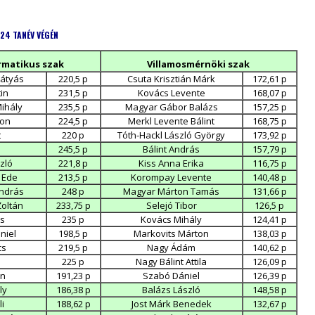
/24 TANÉV VÉGÉN
matikus szak
Villamosmérnöki szak
átyás
220,5 p
Csuta Krisztián Márk
172,61 p
in
231,5 p
Kovács Levente
168,07 p
Mihály
235,5 p
Magyar Gábor Balázs
157,25 p
ton
224,5 p
Merkl Levente Bálint
168,75 p
t
220 p
Tóth-Hackl László György
173,92 p
245,5 p
Bálint András
157,79 p
zló
221,8 p
Kiss Anna Erika
116,75 p
n Ede
213,5 p
Korompay Levente
140,48 p
ndrás
248 p
Magyar Márton Tamás
131,66 p
Zoltán
233,75 p
Selejó Tibor
126,5 p
s
235 p
Kovács Mihály
124,41 p
niel
198,5 p
Markovits Márton
138,03 p
cs
219,5 p
Nagy Ádám
140,62 p
225 p
Nagy Bálint Attila
126,09 p
in
191,23 p
Szabó Dániel
126,39 p
ly
186,38 p
Balázs László
148,58 p
li
188,62 p
Jost Márk Benedek
132,67 p