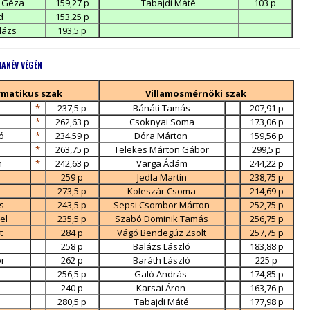
 Géza
159,27 p
Tabajdi Máté
103 p
d
153,25 p
lázs
193,5 p
TANÉV VÉGÉN
matikus szak
Villamosmérnöki szak
*
237,5 p
Bánáti Tamás
207,91 p
*
262,63 p
Csoknyai Soma
173,06 p
ó
*
234,59 p
Dóra Márton
159,56 p
*
263,75 p
Telekes Márton Gábor
299,5 p
n
*
242,63 p
Varga Ádám
244,22 p
259 p
Jedla Martin
238,75 p
273,5 p
Koleszár Csoma
214,69 p
s
243,5 p
Sepsi Csombor Márton
252,75 p
el
235,5 p
Szabó Dominik Tamás
256,75 p
t
284 p
Vágó Bendegúz Zsolt
257,75 p
258 p
Balázs László
183,88 p
r
262 p
Baráth László
225 p
256,5 p
Galó András
174,85 p
a
240 p
Karsai Áron
163,76 p
280,5 p
Tabajdi Máté
177,98 p