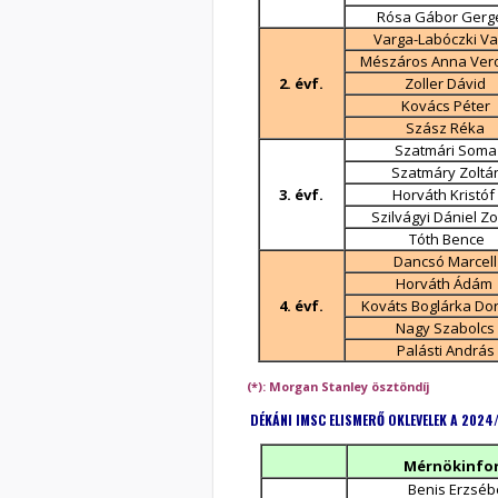
Rósa Gábor Gerg
Varga-Labóczki Va
Mészáros Anna Ver
2. évf.
Zoller Dávid
Kovács Péter
Szász Réka
Szatmári Soma
Szatmáry Zoltá
3. évf.
Horváth Kristóf
Szilvágyi Dániel Zo
Tóth Bence
Dancsó Marcell
Horváth Ádám
4. évf.
Kováts Boglárka Dor
Nagy Szabolcs
Palásti András
(*): Morgan Stanley ösztöndíj
DÉKÁNI IMSC ELISMERŐ OKLEVELEK A 2024
Mérnökinfor
Benis Erzséb