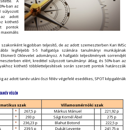
sítette. A
 50%-ban az
l súlyozott
 az adott
oz köthető
ett pontok
maximális
szakonként legjobban teljesítő, de az adott szemeszterben Kari IMSc
vábbi legfeljebb 5-5 hallgatója számára tanulmányi munkájának
Elismerő Oklevelet adományoz. A hallgatói teljesítmények sorrendjét
eszterben elért, kredittel súlyozott tanulmányi átlag, és 50%-ban az
gyakhoz köthető többletteljesítések során szerzett pontok határozzák
g az adott tanév utáni őszi félév végefelé esedékes, SPOT képgalériák
TANÉV VÉGÉN
matikus szak
Villamosmérnöki szak
*
267,5 p
Márkus Mánuel
221,92 p
*
293 p
Sági Kornél Ábel
275 p
*
236,23 p
Blahut Botond
222,5 p
s
*
239,5 p
Dukát Levente
241,75 p