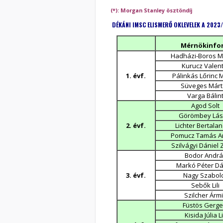
(*): Morgan Stanley ösztöndíj
DÉKÁNI IMSC ELISMERŐ OKLEVELEK A 2023
Mérnökinfor
Hadházi-Boros M
Kurucz Valent
1. évf.
Pálinkás Lőrinc 
Süveges Már
Varga Bálin
Agod Solt
Görömbey Lás
2. évf.
Lichter Bertala
Pomucz Tamás A
Szilvágyi Dániel 
Bodor Andrá
Markó Péter Dá
3. évf.
Nagy Szabol
Sebők Lili
Szilcher Árm
Füstös Gerge
Kisida Júlia Li