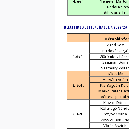
4. évf.
Pfemeter Márton
Rádai Rolan
Tóth Marcell Ba
DÉKÁ
NI IMSC ÖSZTÖNDÍJASOK A 2022/23 
Mérnökinfor
Agod Solt
Bujdosó Gergő
1.évf.
Görömbey Lászl
Szatmári Soma
Szatmáry Zoltá
Fiák Ádám
Horváth Ádám
2. évf.
Kis-Bogdán Kolo
Markó Péter Dáni
Vértesaljai Bálin
Kiovics Dániel
Kőfaragó Nándo
3. évf.
Potyók Csaba
Vass Annamári
Vörös Asztrik