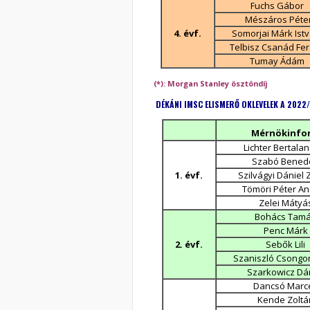
Fuchs Gábor
Mészáros Péte
4. évf.
Somorjai Márk Ist
Telbisz Csanád Fe
Tumay Ádám
(*): Morgan Stanley ösztöndíj
DÉKÁNI IMSC ELISMERŐ OKLEVELEK A 2022/
Mérnökinfor
Lichter Bertala
Szabó Bened
1. évf.
Szilvágyi Dániel 
Tömöri Péter A
Zelei Mátyá
Bohács Tam
Penc Márk
2. évf.
Sebők Lili
Szaniszló Csongo
Szarkowicz Dá
Dancsó Marce
Kende Zoltá