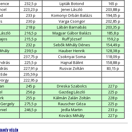
Bence
232,5 p
Lipták Botond
165 p
ncel
223,23 p
Jenei László
203,88 p
nd
233 p
Komonyi Orbán Balázs
194,05 p
ás
230 p
Varga Csongor
202,85 p
218 p
Lábán Barnabás
203,35 p
László
216,5 p
Magyar Gábor Balázs
185,8 p
ajos
215,5 p
Ruff József
159,2 p
232 p
Sebők Mihály Dénes
154,49 p
Mihály
239,5 p
Hauber Henrik
128,38 p
237,75 p
Csoknyai Soma
118,09 p
ndrás
225,5 p
Hajnal Bálint
158,88 p
ndrás
227,91 p
Rusvai Zoltán
83,15 p
n Ede
235,59 p
yörgy
222,95 p
lan
245 p
Dreska Szabolcs
227 p
el
256 p
Gazdag László
225 p
rk
255 p
Kálmán Zalán Zoltán
228 p
 Gergely
275,5 p
Rauscher Géza
225 p
niel
246,5 p
Jedla Martin
233 p
Kovács Mihály
227 p
TANÉV VÉGÉN