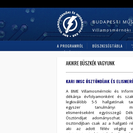
BUDAPESTI MŰ
Villamosmérnöki 
A PROGRAMRÓL
BÜSZKESÉGTÁBLA
PÁLYÁZATOK
AKIKRE BÜSZKÉK VAGYUNK
KARI IMSC ÖSZTÖNDÍJAK ÉS ELISMER
A BME Villamosmérnöki és Inform
dékánja évfolyamonként és sza
legkiválóbb 5-5 hallgatónak ta
egyszer tanulmányi mun
elismeréseként egyösszegű Dé
Ösztöndíjat adományozhat. Dé
ösztöndíjban csak az a hallgató ré
aki az adott félév végéig va