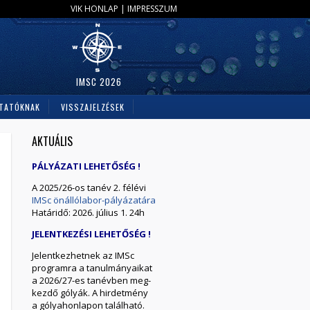
VIK HONLAP
|
IMPRESSZUM
IMSC 2026
TATÓKNAK
VISSZAJELZÉSEK
AKTUÁLIS
PÁLYÁZATI LEHETŐSÉG !
A 2025/26-os tanév 2. félévi
IMSc önállólabor-pályázatára
Határidő: 2026. július 1. 24h
JELENTKEZÉSI LEHETŐSÉG !
Jelentkezhetnek az IMSc
programra a tanulmányaikat
a 2026/27-es tanévben meg-
kezdő gólyák. A hirdetmény
a gólyahonlapon található.