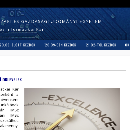
SZAKI ÉS GAZDASÁGTUDOMÁNYI EGYETEM
és Informatikai Kar
'20.09. ELŐTT KEZDŐK
'20.09-BEN KEZDŐK
'21.02-TŐL KEZDŐK
OK
Ő OKLEVELEK
atikai Kar
konként a
névenként
kájának
káni IMSc
káni IMSc
szesülhet,
lamennyi