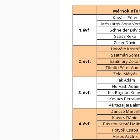
Mérnökinfor
Kovács Péter
Mészáros Anna Ver
1.évf.
Schneider Dávi
Szász Réka
Zoller Dávid
Horváth Kristóf
Szatmári Soma
2. évf.
Szatmáry Zoltá
Tömöri Péter And
Zelei Mátyás
Fiák Ádám
Horváth Ádám
3. évf.
Kis-Bogdán Kol
Kovács Bertala
Vértesaljai Bálin
Dancsó Marcell
Kiovics Dániel
4. évf.
Pásztor Kristóf Má
Potyók Csaba
Vörös Asztrik