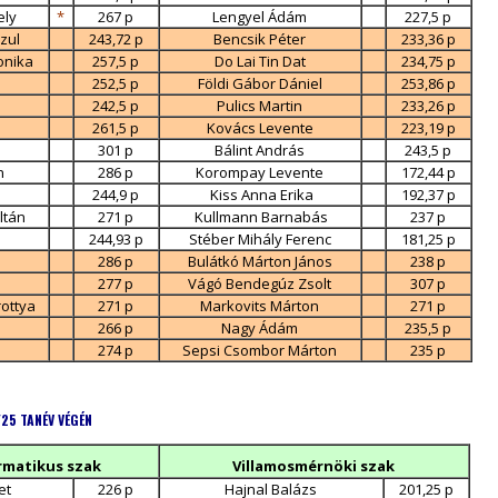
ely
*
267 p
Lengyel Ádám
227,5 p
zul
243,72 p
Bencsik Péter
233,36 p
onika
257,5 p
Do Lai Tin Dat
234,75 p
252,5 p
Földi Gábor Dániel
253,86 p
242,5 p
Pulics Martin
233,26 p
261,5 p
Kovács Levente
223,19 p
301 p
Bálint András
243,5 p
n
286 p
Korompay Levente
172,44 p
244,9 p
Kiss Anna Erika
192,37 p
ltán
271 p
Kullmann Barnabás
237 p
244,93 p
Stéber Mihály Ferenc
181,25 p
286 p
Bulátkó Márton János
238 p
277 p
Vágó Bendegúz Zsolt
307 p
ottya
271 p
Markovits Márton
271 p
266 p
Nagy Ádám
235,5 p
274 p
Sepsi Csombor Márton
235 p
/25 TANÉV VÉGÉN
matikus szak
Villamosmérnöki szak
et
226 p
Hajnal Balázs
201,25 p