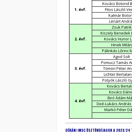
Kovács Botond 
1. évf.
Fitos László Ve
Kalmár Boto
Lénárt Andr
Zsuk Patrik
Kiszely Benedek 
2. évf.
Kovács Hunor L
Hinek Milán
Pálinkás Lőrinc 
Agod Solt
Pomucz Tamás A
3. évf.
Tömöri Péter A
Lichter Bertala
Potyók László G
Kovács Berta
Kovács Dáni
Biró Ádám Má
4. évf.
Deé-Lukács András
Markó Péter Dá
DÉKÁ
NI IMSC ÖSZTÖNDÍJASOK A 2023/24 