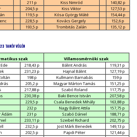
211 p
Kiss Nimród
140,82 p
r
204,5 p
Kiss Viktor
127,53 p
ván
119,5 p
Kósa György Máté
154,44 p
renc
228,5 p
Kovács Gergely
152,6 p
193,5 p
Trombitás Zalán
135,12 p
23 TANÉV VÉGÉN
matikus szak
Villamosmérnöki szak
n Ede
218,43 p
Bálint András
119,31 p
ek
231,23 p
Hajnal Bálint
127,19 p
Zoltán
198 p
Kullmann Barnabás
159 p
ndrás
205,2 p
Magyar Márton Tamás
151,25 p
s
217,88 p
Szabó Roland
117,75 p
ás
230,38 p
Baki Bence István
207,58 p
229,5 p
Csala Benedek Mihály
163,88 p
232 p
Nagy Bálint Attila
157,75 p
r Ádám
231 p
Szabó Dániel
188,71 p
niel
233,11 p
Szeibel Richard
202,75 p
ll
232,5 p
Jost Márk Benedek
149,13 p
n
202,5 p
Papdi Péter
121,44 p